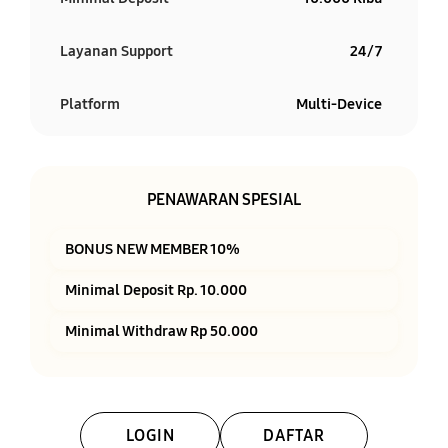
Layanan Support
24/7
Platform
Multi-Device
PENAWARAN SPESIAL
BONUS NEW MEMBER 10%
Minimal Deposit Rp. 10.000
Minimal Withdraw Rp 50.000
LOGIN
DAFTAR